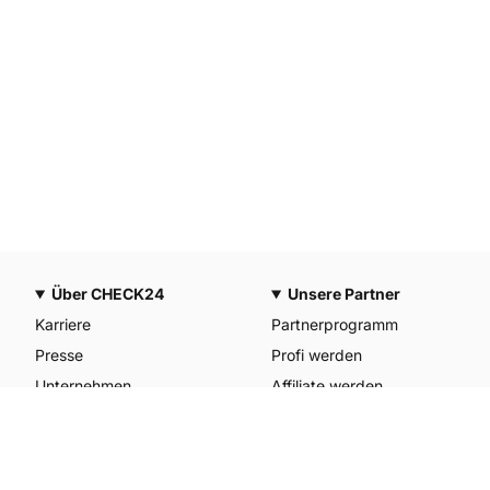
Über CHECK24
Unsere Partner
Karriere
Partnerprogramm
Presse
Profi werden
Unternehmen
Affiliate werden
CHECK24 Österreich
Werkstattpartner werden
CHECK24 Spanien
Unterkunft anmelden