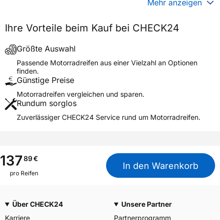
Mehr anzeigen
Generelle Merkmale
Ihre Vorteile beim Kauf bei CHECK24
Fahrzeugtyp
Motorrad
Verwendung
Sommerreifen
Größte Auswahl
Modellname
TRAILMAX RAID
Passende Motorradreifen aus einer Vielzahl an Optionen
finden.
Reifenposition
Front
Günstige Preise
Motorradtyp
Adventure
Motorradreifen vergleichen und sparen.
Rundum sorglos
Weitere Eigenschaften
Zuverlässiger CHECK24 Service rund um Motorradreifen.
Schlauchtyp
TL
Zustand
Neureifen
M+S
Ja
137
89
€
In den Warenkorb
Motorrad Kennzeichnung
M/C
pro Reifen
3PMSF / Alpine-Symbol
Nein
Über CHECK24
Unsere Partner
Allgemeine Produktsicherheit (GPSR)
Karriere
Partnerprogramm
Goodyear S.A. Innovation