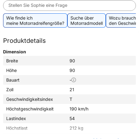
Stellen Sie Sophie eine Frage
Wie finde ich
Suche über
Wozu brauche 
meine Motorradreifengröße?
Motorradmodell
den Geschwind
Produktdetails
Dimension
Breite
90
Höhe
90
Bauart
-
Zoll
21
Geschwindigkeitsindex
T
Höchstgeschwindigkeit
190 km/h
Lastindex
54
Höchstlast
212 kg
Gewicht (in kg)
4,600 kg