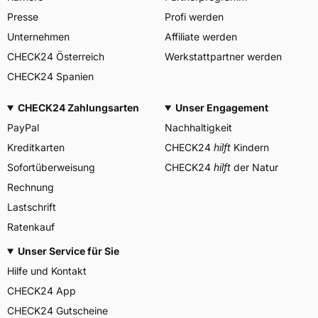
Center, Avenue Gordon Smith
Presse
Profi werden
Herstellerkontakt
7750 Colmar-Berg
Luxemburg,
Unternehmen
Affiliate werden
www.goodyear.eu
CHECK24 Österreich
Werkstattpartner werden
CHECK24 Spanien
CHECK24 Zahlungsarten
Unser Engagement
PayPal
Nachhaltigkeit
Kreditkarten
CHECK24
hilft
Kindern
Sofortüberweisung
CHECK24
hilft
der Natur
Rechnung
Lastschrift
Ratenkauf
Unser Service für Sie
Hilfe und Kontakt
CHECK24 App
CHECK24 Gutscheine