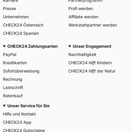
Karriere
Partnerprogramm
Maxxis Tech Center Europe
B.V., Neutronenlaan 7
Presse
Profi werden
Herstellerkontakt
5405NG Uden Noord
Brabant Niederlande,
Unternehmen
Affiliate werden
regulation@maxxistce.nl
CHECK24 Österreich
Werkstattpartner werden
CHECK24 Spanien
CHECK24 Zahlungsarten
Unser Engagement
PayPal
Nachhaltigkeit
Kreditkarten
CHECK24
hilft
Kindern
Sofortüberweisung
CHECK24
hilft
der Natur
Rechnung
Lastschrift
Ratenkauf
Unser Service für Sie
Hilfe und Kontakt
CHECK24 App
CHECK24 Gutscheine