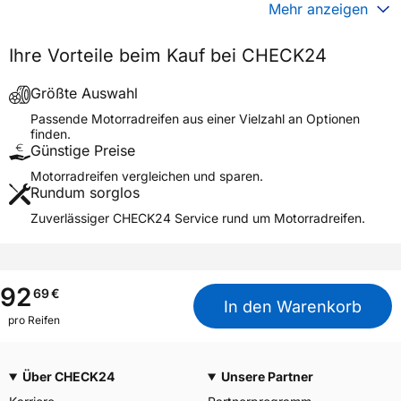
Gewicht (in kg)
4,840 kg
Mehr anzeigen
Generelle Merkmale
Ihre Vorteile beim Kauf bei CHECK24
Fahrzeugtyp
Motorrad
Verwendung
Sommerreifen
Größte Auswahl
Modellname
MAXXVENTURE MA-MT
Passende Motorradreifen aus einer Vielzahl an Optionen
finden.
Reifenposition
Front
Günstige Preise
Motorradtyp
Adventure
Motorradreifen vergleichen und sparen.
Rundum sorglos
Weitere Eigenschaften
Zuverlässiger CHECK24 Service rund um Motorradreifen.
Schlauchtyp
TL
Zustand
Neureifen
M+S
Ja
92
69
€
In den Warenkorb
Motorrad Kennzeichnung
M/C
pro Reifen
3PMSF / Alpine-Symbol
Nein
Über CHECK24
Unsere Partner
Allgemeine Produktsicherheit (GPSR)