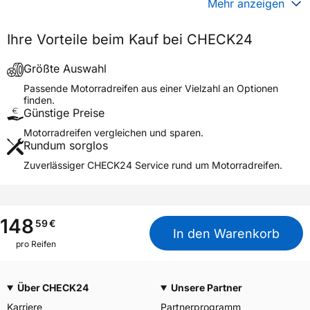
Mehr anzeigen
Generelle Merkmale
Ihre Vorteile beim Kauf bei CHECK24
Fahrzeugtyp
Motorrad
Verwendung
Sommerreifen
Größte Auswahl
Modellname
KAROO STREET REAR
Passende Motorradreifen aus einer Vielzahl an Optionen
finden.
Reifenposition
Rear
Günstige Preise
Motorradtyp
Adventure
Motorradreifen vergleichen und sparen.
Rundum sorglos
Weitere Eigenschaften
Zuverlässiger CHECK24 Service rund um Motorradreifen.
Schlauchtyp
TL
Zustand
Neureifen
M+S
Nein
148
59
€
In den Warenkorb
Motorrad Kennzeichnung
M/C
pro Reifen
3PMSF / Alpine-Symbol
Nein
Über CHECK24
Unsere Partner
Allgemeine Produktsicherheit (GPSR)
Karriere
Partnerprogramm
PIRELLI TYRE SPA, Viale