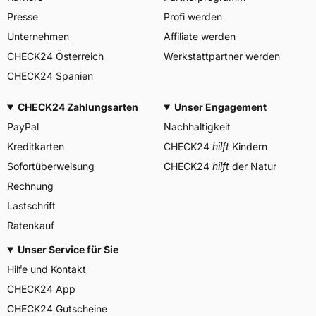
Piero e Alberto Pirelli 25
Presse
Profi werden
20126 Milano Italien,
Herstellerkontakt
www.pirelli.com,
Unternehmen
Affiliate werden
consumer.support@pirelli.co
CHECK24 Österreich
Werkstattpartner werden
m
CHECK24 Spanien
CHECK24 Zahlungsarten
Unser Engagement
PayPal
Nachhaltigkeit
Kreditkarten
CHECK24
hilft
Kindern
Sofortüberweisung
CHECK24
hilft
der Natur
Rechnung
Lastschrift
Ratenkauf
Unser Service für Sie
Hilfe und Kontakt
CHECK24 App
CHECK24 Gutscheine