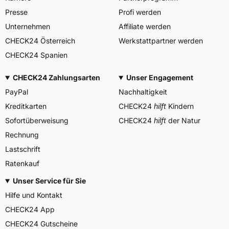
DES PNEUMATIQUES
Presse
Profi werden
MICHELIN, place des
Herstellerkontakt
Carmes-Déchaux 23 63000
Unternehmen
Affiliate werden
Clermont-Ferrand Frankreich,
CHECK24 Österreich
Werkstattpartner werden
contact@tc.michelin.eu
CHECK24 Spanien
CHECK24 Zahlungsarten
Unser Engagement
PayPal
Nachhaltigkeit
Kreditkarten
CHECK24
hilft
Kindern
Sofortüberweisung
CHECK24
hilft
der Natur
Rechnung
Lastschrift
Ratenkauf
Unser Service für Sie
Hilfe und Kontakt
CHECK24 App
CHECK24 Gutscheine