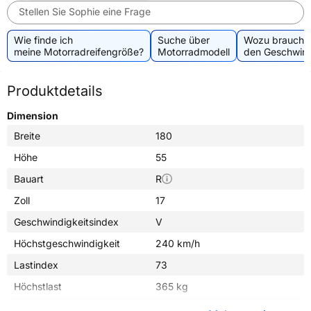
Stellen Sie Sophie eine Frage
Wie finde ich
Suche über
Wozu brauche 
meine Motorradreifengröße?
Motorradmodell
den Geschwind
Produktdetails
Dimension
Breite
180
Höhe
55
Bauart
R
Zoll
17
Geschwindigkeitsindex
V
Höchstgeschwindigkeit
240 km/h
Lastindex
73
Höchstlast
365 kg
Gewicht (in kg)
5,890 kg