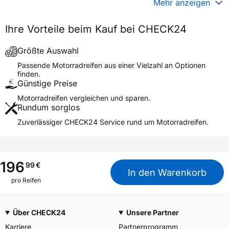
Mehr anzeigen
Generelle Merkmale
Ihre Vorteile beim Kauf bei CHECK24
Fahrzeugtyp
Motorrad
Verwendung
Sommerreifen
Größte Auswahl
Modellname
ANAKEE ADVENTURE REAR
Passende Motorradreifen aus einer Vielzahl an Optionen
finden.
Reifenposition
Rear
Günstige Preise
Motorradtyp
Adventure
Motorradreifen vergleichen und sparen.
Rundum sorglos
Weitere Eigenschaften
Zuverlässiger CHECK24 Service rund um Motorradreifen.
Schlauchtyp
TL/TT
Zustand
Neureifen
M+S
Ja
196
99
€
In den Warenkorb
Motorrad Kennzeichnung
M/C
pro Reifen
3PMSF / Alpine-Symbol
Nein
Über CHECK24
Unsere Partner
Allgemeine Produktsicherheit (GPSR)
Karriere
Partnerprogramm
MANUFACTURE FRANCAISE