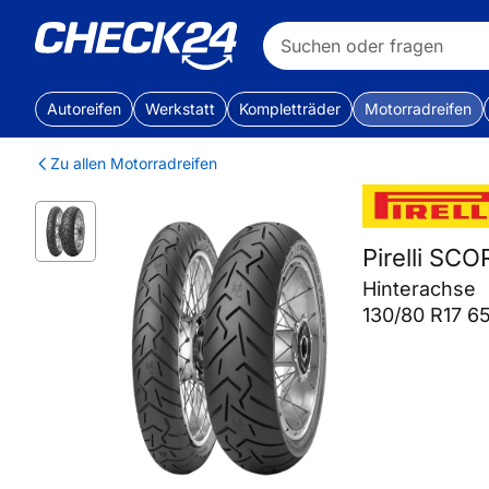
Autoreifen
Werkstatt
Kompletträder
Motorradreifen
Zu allen Motorradreifen
Pirelli SC
Hinterachse
130/80 R17 6