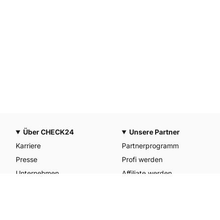
Über CHECK24
Unsere Partner
Karriere
Partnerprogramm
Presse
Profi werden
Unternehmen
Affiliate werden
CHECK24 Österreich
Werkstattpartner werden
CHECK24 Spanien
Unterkunft anmelden