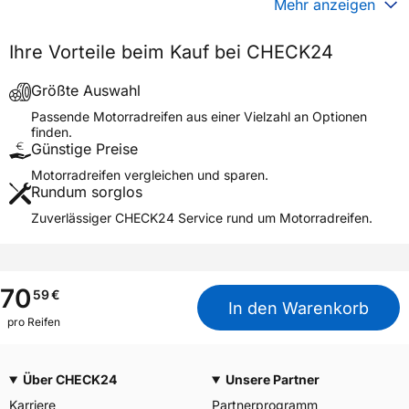
Mehr anzeigen
Generelle Merkmale
Ihre Vorteile beim Kauf bei CHECK24
Fahrzeugtyp
Motorrad
Verwendung
Sommerreifen
Größte Auswahl
Modellname
K 44
Passende Motorradreifen aus einer Vielzahl an Optionen
finden.
Reifenposition
Front/Rear
Günstige Preise
Motorradtyp
Classic
Motorradreifen vergleichen und sparen.
Rundum sorglos
Weitere Eigenschaften
Zuverlässiger CHECK24 Service rund um Motorradreifen.
Schlauchtyp
TL
Zustand
Neureifen
M+S
Nein
70
59
€
In den Warenkorb
Motorrad Kennzeichnung
M/C
pro Reifen
3PMSF / Alpine-Symbol
Nein
Über CHECK24
Unsere Partner
Allgemeine Produktsicherheit (GPSR)
Karriere
Partnerprogramm
Moto Amore LLC, Dresden