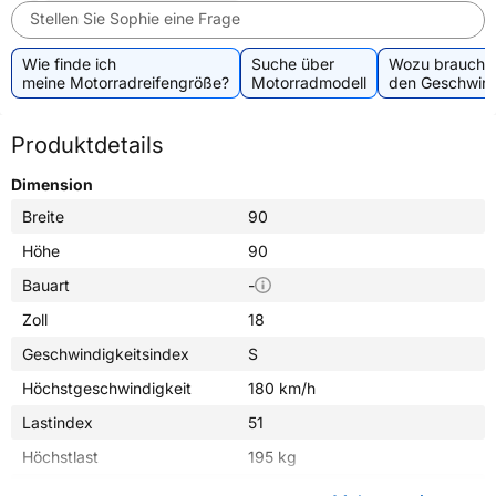
Stellen Sie Sophie eine Frage
Wie finde ich
Suche über
Wozu brauche 
meine Motorradreifengröße?
Motorradmodell
den Geschwind
Produktdetails
Dimension
Breite
90
Höhe
90
Bauart
-
Zoll
18
Geschwindigkeitsindex
S
Höchstgeschwindigkeit
180 km/h
Lastindex
51
Höchstlast
195 kg
Gewicht (in kg)
3,160 kg