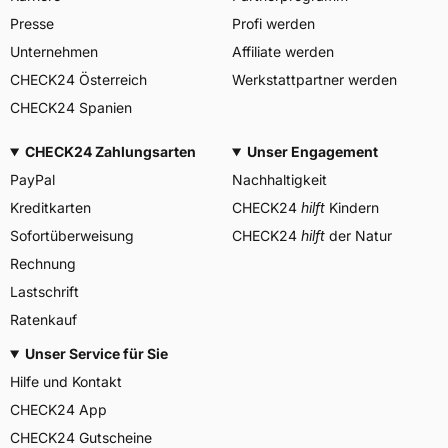
Herstellerkontakt
Deutschland,
Presse
Profi werden
info@heidenautires.com
Unternehmen
Affiliate werden
CHECK24 Österreich
Werkstattpartner werden
CHECK24 Spanien
CHECK24 Zahlungsarten
Unser Engagement
PayPal
Nachhaltigkeit
Kreditkarten
CHECK24
hilft
Kindern
Sofortüberweisung
CHECK24
hilft
der Natur
Rechnung
Lastschrift
Ratenkauf
Unser Service für Sie
Hilfe und Kontakt
CHECK24 App
CHECK24 Gutscheine