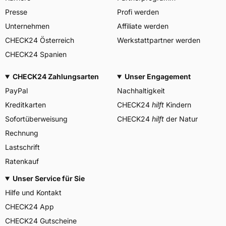
Deutschland, info-de@mitas-
tires.com
Presse
Profi werden
Unternehmen
Affiliate werden
CHECK24 Österreich
Werkstattpartner werden
CHECK24 Spanien
CHECK24 Zahlungsarten
Unser Engagement
PayPal
Nachhaltigkeit
Kreditkarten
CHECK24
hilft
Kindern
Sofortüberweisung
CHECK24
hilft
der Natur
Rechnung
Lastschrift
Ratenkauf
Unser Service für Sie
Hilfe und Kontakt
CHECK24 App
CHECK24 Gutscheine