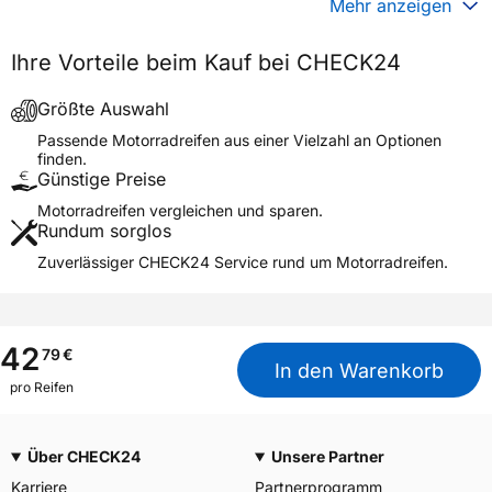
Generelle Merkmale
Mehr anzeigen
Fahrzeugtyp
Motorrad
Ihre Vorteile beim Kauf bei CHECK24
Verwendung
Sommerreifen
Modellname
H-06
Größte Auswahl
Reifenposition
Front/Rear
Passende Motorradreifen aus einer Vielzahl an Optionen
finden.
Motorradtyp
Classic
Günstige Preise
Motorradreifen vergleichen und sparen.
Weitere Eigenschaften
Rundum sorglos
Schlauchtyp
TT
Zuverlässiger CHECK24 Service rund um Motorradreifen.
Zustand
Neureifen
M+S
Nein
Motorrad Kennzeichnung
M/C
42
79
€
In den Warenkorb
3PMSF / Alpine-Symbol
Nein
pro Reifen
Allgemeine Produktsicherheit (GPSR)
Über CHECK24
Unsere Partner
YOKOHAMA TWS
GERMANY GmbH, Erbach
Herstellerkontakt
Karriere
Partnerprogramm