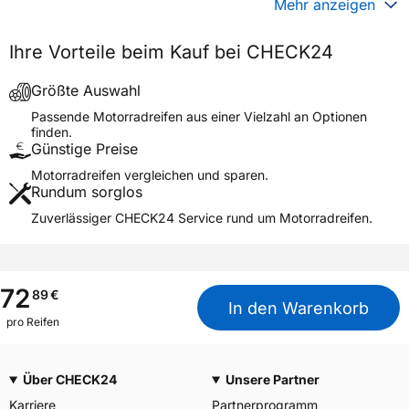
Generelle Merkmale
Mehr anzeigen
Fahrzeugtyp
Motorrad
Ihre Vorteile beim Kauf bei CHECK24
Verwendung
Sommerreifen
Modellname
H-06
Größte Auswahl
Reifenposition
Front/Rear
Passende Motorradreifen aus einer Vielzahl an Optionen
finden.
Motorradtyp
Classic
Günstige Preise
Motorradreifen vergleichen und sparen.
Weitere Eigenschaften
Rundum sorglos
Schlauchtyp
TT
Zuverlässiger CHECK24 Service rund um Motorradreifen.
Zustand
Neureifen
M+S
Nein
Motorrad Kennzeichnung
M/C
72
89
€
In den Warenkorb
3PMSF / Alpine-Symbol
Nein
pro Reifen
Allgemeine Produktsicherheit (GPSR)
Über CHECK24
Unsere Partner
YOKOHAMA TWS
GERMANY GmbH, Erbach
Herstellerkontakt
Karriere
Partnerprogramm