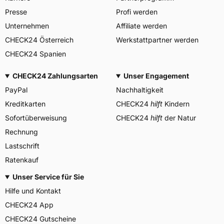
Deutschland, info-de@mitas-
tires.com
Presse
Profi werden
Unternehmen
Affiliate werden
CHECK24 Österreich
Werkstattpartner werden
CHECK24 Spanien
CHECK24 Zahlungsarten
Unser Engagement
PayPal
Nachhaltigkeit
Kreditkarten
CHECK24
hilft
Kindern
Sofortüberweisung
CHECK24
hilft
der Natur
Rechnung
Lastschrift
Ratenkauf
Unser Service für Sie
Hilfe und Kontakt
CHECK24 App
CHECK24 Gutscheine