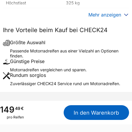
Höchstlast
325 kg
Gewicht (in kg)
6,010 kg
Mehr anzeigen
Generelle Merkmale
Ihre Vorteile beim Kauf bei CHECK24
Fahrzeugtyp
Motorrad
Verwendung
Sommerreifen
Größte Auswahl
BATTLAX
Passende Motorradreifen aus einer Vielzahl an Optionen
Modellname
ADVENTURECROSS
finden.
SCRAMBLER AX41S REAR
Günstige Preise
Reifenposition
Rear
Motorradreifen vergleichen und sparen.
Rundum sorglos
Motorradtyp
Crossover
Zuverlässiger CHECK24 Service rund um Motorradreifen.
Weitere Eigenschaften
Schlauchtyp
TL
149
Zustand
Neureifen
49
€
In den Warenkorb
M+S
Ja
pro Reifen
Motorrad Kennzeichnung
M/C