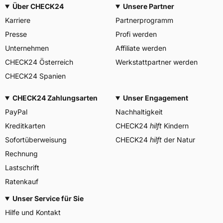
3PMSF / Alpine-Symbol
Nein
Über CHECK24
Unsere Partner
Karriere
Partnerprogramm
Allgemeine Produktsicherheit (GPSR)
Presse
Profi werden
BRIDGESTONE EU NV/SA,
Via del Fosso del Salceto
Unternehmen
Affiliate werden
Herstellerkontakt
13/15 00128 Rome Italien,
CHECK24 Österreich
Werkstattpartner werden
market.surveillance@bridges
tone.eu
CHECK24 Spanien
CHECK24 Zahlungsarten
Unser Engagement
PayPal
Nachhaltigkeit
Kreditkarten
CHECK24
hilft
Kindern
Sofortüberweisung
CHECK24
hilft
der Natur
Rechnung
Lastschrift
Ratenkauf
Unser Service für Sie
Hilfe und Kontakt