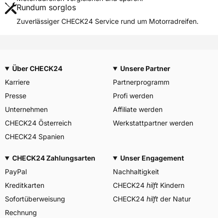
Rundum sorglos
Weitere Eigenschaften
Zuverlässiger CHECK24 Service rund um Motorradreifen.
Schlauchtyp
TL
Zustand
Neureifen
M+S
Nein
Über CHECK24
Unsere Partner
Motorrad Kennzeichnung
M/C
Karriere
Partnerprogramm
3PMSF / Alpine-Symbol
Nein
Presse
Profi werden
Allgemeine Produktsicherheit (GPSR)
Unternehmen
Affiliate werden
CHECK24 Österreich
YOKOHAMA TWS
Werkstattpartner werden
GERMANY GmbH, Erbach
Herstellerkontakt
CHECK24 Spanien
Deutschland, info-de@mitas-
tires.com
CHECK24 Zahlungsarten
Unser Engagement
PayPal
Nachhaltigkeit
Kreditkarten
CHECK24
hilft
Kindern
Sofortüberweisung
CHECK24
hilft
der Natur
Rechnung