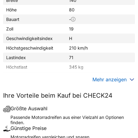
Breite
140
Höhe
80
Bauart
-
Zoll
19
Geschwindigkeitsindex
H
Höchstgeschwindigkeit
210 km/h
Lastindex
71
Höchstlast
345 kg
Gewicht (in kg)
7,690 kg
Mehr anzeigen
Generelle Merkmale
Ihre Vorteile beim Kauf bei CHECK24
Fahrzeugtyp
Motorrad
Verwendung
Sommerreifen
Größte Auswahl
Modellname
H-18 HIGHWAY
Passende Motorradreifen aus einer Vielzahl an Optionen
finden.
Reifenposition
Rear
Günstige Preise
Motorradtyp
Crossover
Motorradreifen vergleichen und sparen.