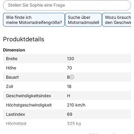
Stellen Sie Sophie eine Frage
Wie finde ich
Suche über
Wozu brauche 
meine Motorradreifengröße?
Motorradmodell
den Geschwind
Produktdetails
Dimension
Breite
130
Höhe
70
Bauart
B
Zoll
18
Geschwindigkeitsindex
H
Höchstgeschwindigkeit
210 km/h
Lastindex
69
Höchstlast
325 kg
Gewicht (in kg)
5,480 kg