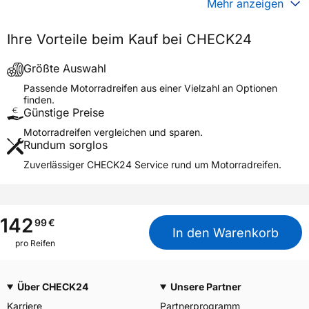
Mehr anzeigen
Generelle Merkmale
Ihre Vorteile beim Kauf bei CHECK24
Fahrzeugtyp
Motorrad
Verwendung
Sommerreifen
Größte Auswahl
Modellname
COBRA CHROME AV91
Passende Motorradreifen aus einer Vielzahl an Optionen
finden.
Reifenposition
Front
Günstige Preise
Motorradtyp
Cruiser
Motorradreifen vergleichen und sparen.
Rundum sorglos
Weitere Eigenschaften
Zuverlässiger CHECK24 Service rund um Motorradreifen.
Schlauchtyp
TL
Zustand
Neureifen
M+S
Nein
142
99
€
In den Warenkorb
Verstärkt
XL
pro Reifen
Motorrad Kennzeichnung
M/C
3PMSF / Alpine-Symbol
Nein
Über CHECK24
Unsere Partner
Karriere
Partnerprogramm