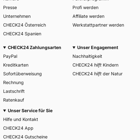
Allgemeine Produktsicherheit (GPSR)
Presse
Profi werden
APLUS, Qingdao China,
Herstellerkontakt
miranda@haohuature.com
Unternehmen
Affiliate werden
corrado bergagna,
CHECK24 Österreich
Werkstattpartner werden
Verantwortliche in der EU
miranda@haohuatire.com,
CHECK24 Spanien
+8653267788373
CHECK24 Zahlungsarten
Unser Engagement
PayPal
Nachhaltigkeit
Kreditkarten
CHECK24
hilft
Kindern
Sofortüberweisung
CHECK24
hilft
der Natur
Rechnung
Lastschrift
Ratenkauf
Unser Service für Sie
Hilfe und Kontakt
CHECK24 App
CHECK24 Gutscheine