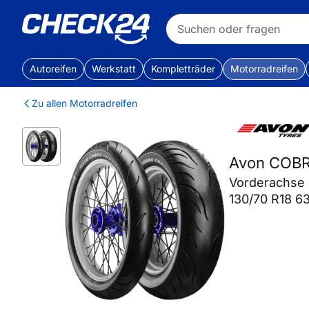
Autoreifen
Werkstatt
Kompletträder
Motorradreifen
Zu allen Motorradreifen
Avon COB
Vorderachse
130/70 R18 6