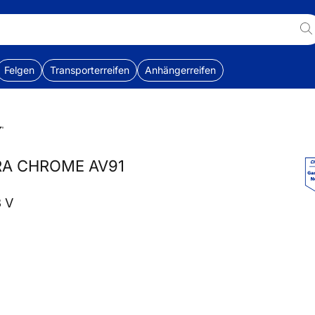
Felgen
Transporterreifen
Anhängerreifen
RA CHROME AV91
3 V