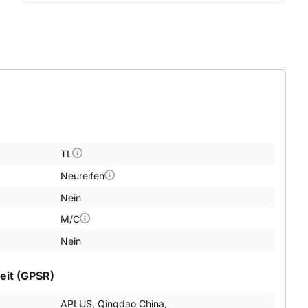
TL
Neureifen
Nein
M/C
Nein
eit (GPSR)
APLUS, Qingdao China,