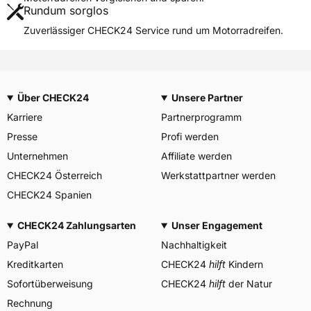
Rundum sorglos
Weitere Eigenschaften
Zuverlässiger CHECK24 Service rund um Motorradreifen.
Schlauchtyp
TL
Zustand
Neureifen
M+S
Nein
Über CHECK24
Unsere Partner
Motorrad Kennzeichnung
M/C
Karriere
Partnerprogramm
3PMSF / Alpine-Symbol
Nein
Presse
Profi werden
Allgemeine Produktsicherheit (GPSR)
Unternehmen
Affiliate werden
CHECK24 Österreich
Goodyear S.A. Innovation
Werkstattpartner werden
Center, Avenue Gordon Smith
CHECK24 Spanien
Herstellerkontakt
7750 Colmar-Berg
Luxemburg,
www.goodyear.eu
CHECK24 Zahlungsarten
Unser Engagement
PayPal
Nachhaltigkeit
Kreditkarten
CHECK24
hilft
Kindern
Sofortüberweisung
CHECK24
hilft
der Natur
Rechnung