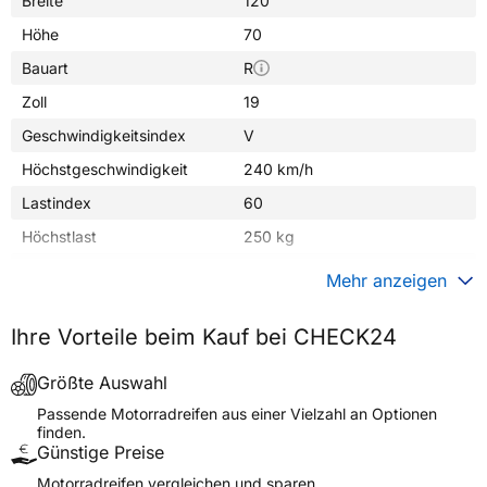
Breite
120
Höhe
70
Bauart
R
Zoll
19
Geschwindigkeitsindex
V
Höchstgeschwindigkeit
240 km/h
Lastindex
60
Höchstlast
250 kg
Gewicht (in kg)
5,440 kg
Mehr anzeigen
Generelle Merkmale
Ihre Vorteile beim Kauf bei CHECK24
Fahrzeugtyp
Motorrad
Verwendung
Sommerreifen
Größte Auswahl
Modellname
GT502
Passende Motorradreifen aus einer Vielzahl an Optionen
finden.
Reifenposition
Front
Günstige Preise
Motorradtyp
Cruiser
Motorradreifen vergleichen und sparen.