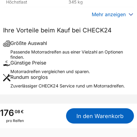
Höchstlast
345 kg
Gewicht (in kg)
7,520 kg
Mehr anzeigen
Generelle Merkmale
Ihre Vorteile beim Kauf bei CHECK24
Fahrzeugtyp
Motorrad
Verwendung
Sommerreifen
Größte Auswahl
Modellname
D404 REAR
Passende Motorradreifen aus einer Vielzahl an Optionen
finden.
Reifenposition
Rear
Günstige Preise
Motorradtyp
Cruiser
Motorradreifen vergleichen und sparen.
Rundum sorglos
Weitere Eigenschaften
Zuverlässiger CHECK24 Service rund um Motorradreifen.
Schlauchtyp
TL
Zustand
Neureifen
M+S
Nein
176
08
€
In den Warenkorb
Motorrad Kennzeichnung
M/C
pro Reifen
3PMSF / Alpine-Symbol
Nein