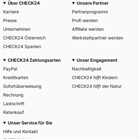
Über CHECK24
Unsere Partner
Allgemeine Produktsicherheit (GPSR)
Karriere
Partnerprogramm
Goodyear S.A. Innovation
Center, Avenue Gordon Smith
Presse
Profi werden
Herstellerkontakt
7750 Colmar-Berg
Luxemburg,
Unternehmen
Affiliate werden
www.goodyear.eu
CHECK24 Österreich
Werkstattpartner werden
CHECK24 Spanien
CHECK24 Zahlungsarten
Unser Engagement
PayPal
Nachhaltigkeit
Kreditkarten
CHECK24
hilft
Kindern
Sofortüberweisung
CHECK24
hilft
der Natur
Rechnung
Lastschrift
Ratenkauf
Unser Service für Sie
Hilfe und Kontakt