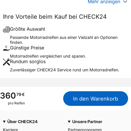
Generelle Merkmale
Mehr anzeigen
Fahrzeugtyp
Motorrad
Ihre Vorteile beim Kauf bei CHECK24
Verwendung
Sommerreifen
Modellname
D407 REAR
Größte Auswahl
Reifenposition
Rear
Passende Motorradreifen aus einer Vielzahl an Optionen
finden.
Motorradtyp
Cruiser
Günstige Preise
Motorradreifen vergleichen und sparen.
Weitere Eigenschaften
Rundum sorglos
Schlauchtyp
TL
Zuverlässiger CHECK24 Service rund um Motorradreifen.
Zustand
Neureifen
M+S
Nein
Seitenwandgestaltung
WWW
360
79
€
In den Warenkorb
Motorrad Kennzeichnung
M/C
pro Reifen
3PMSF / Alpine-Symbol
Nein
Über CHECK24
Unsere Partner
Allgemeine Produktsicherheit (GPSR)
Karriere
Partnerprogramm
Goodyear S.A. Innovation