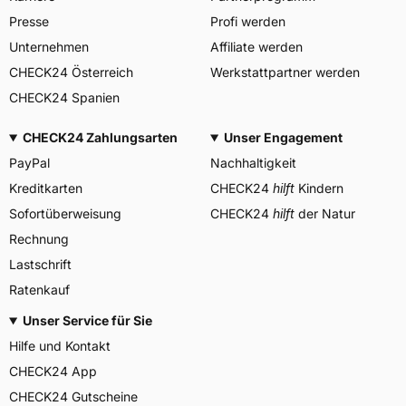
Center, Avenue Gordon Smith
Presse
Profi werden
Herstellerkontakt
7750 Colmar-Berg
Luxemburg,
Unternehmen
Affiliate werden
www.goodyear.eu
CHECK24 Österreich
Werkstattpartner werden
CHECK24 Spanien
CHECK24 Zahlungsarten
Unser Engagement
PayPal
Nachhaltigkeit
Kreditkarten
CHECK24
hilft
Kindern
Sofortüberweisung
CHECK24
hilft
der Natur
Rechnung
Lastschrift
Ratenkauf
Unser Service für Sie
Hilfe und Kontakt
CHECK24 App
CHECK24 Gutscheine