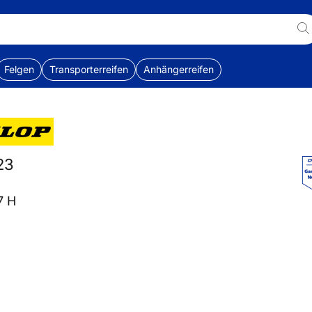
Felgen
Transporterreifen
Anhängerreifen
23
7 H