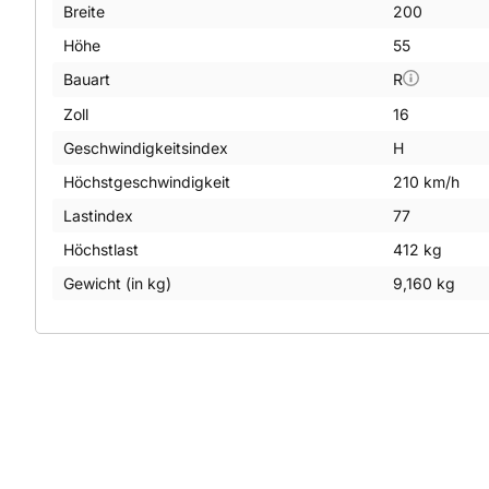
Breite
200
Höhe
55
Bauart
R
Zoll
16
Geschwindigkeitsindex
H
Höchstgeschwindigkeit
210 km/h
Lastindex
77
Höchstlast
412 kg
Gewicht (in kg)
9,160 kg