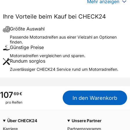
Generelle Merkmale
Mehr anzeigen
Fahrzeugtyp
Motorrad
Ihre Vorteile beim Kauf bei CHECK24
Verwendung
Sommerreifen
Modellname
K 65 RSW RACING
Größte Auswahl
Reifenposition
Front/Rear
Passende Motorradreifen aus einer Vielzahl an Optionen
finden.
Motorradtyp
Cruiser
Günstige Preise
Motorradreifen vergleichen und sparen.
Weitere Eigenschaften
Rundum sorglos
Schlauchtyp
TT
Zuverlässiger CHECK24 Service rund um Motorradreifen.
Zustand
Neureifen
M+S
Nein
Motorrad Kennzeichnung
M/C
107
69
€
In den Warenkorb
3PMSF / Alpine-Symbol
Nein
pro Reifen
Allgemeine Produktsicherheit (GPSR)
Über CHECK24
Unsere Partner
Moto Amore LLC, Dresden
Herstellerkontakt
Deutschland,
Karriere
Partnerprogramm