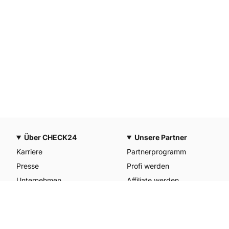
Über CHECK24
Unsere Partner
Karriere
Partnerprogramm
Presse
Profi werden
Unternehmen
Affiliate werden
CHECK24 Österreich
Werkstattpartner werden
CHECK24 Spanien
Unterkunft anmelden