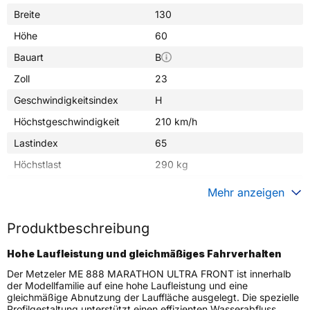
Breite
130
Höhe
60
Bauart
B
Zoll
23
Geschwindigkeitsindex
H
Höchstgeschwindigkeit
210 km/h
Lastindex
65
Höchstlast
290 kg
Gewicht (in kg)
5,900 kg
Mehr anzeigen
Generelle Merkmale
Produktbeschreibung
Fahrzeugtyp
Motorrad
Hohe Laufleistung und gleichmäßiges Fahrverhalten
Verwendung
Sommerreifen
Der Metzeler ME 888 MARATHON ULTRA FRONT ist innerhalb
ME 888 MARATHON ULTRA
Modellname
der Modellfamilie auf eine hohe Laufleistung und eine
FRONT
gleichmäßige Abnutzung der Lauffläche ausgelegt. Die spezielle
Profilgestaltung unterstützt einen effizienten Wasserabfluss,
Reifenposition
Front