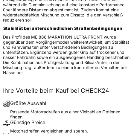
während die Gummimischung auf eine konstante Performance
Motorradtyp
Cruiser
über längere Distanzen abgestimmt ist. Zudem kommt eine
widerstandsfähige Mischung zum Einsatz, die den Verschleiß
reduzieren soll.
Weitere Eigenschaften
Stabilität bei unterschiedlichen Straßenbedingungen
Schlauchtyp
TL
Das Profil des ME 888 MARATHON ULTRA FRONT wurde
Zustand
Neureifen
gegenüber dem Vorgängermodell weiterentwickelt, um Stabilität
und Fahrverhalten unter verschiedenen Bedingungen zu
M+S
Nein
unterstützen. Ergänzend werden guter Grip auf trockener und
Motorrad Kennzeichnung
M/C
nasser Fahrbahn sowie ein ausgewogenes Handling beschrieben.
Die Kombination aus Profilgestaltung und Silica-Anteil in der
3PMSF / Alpine-Symbol
Nein
Mischung trägt außerdem zu einem kontrollierten Verhalten bei
Nässe bei.
Allgemeine Produktsicherheit (GPSR)
PIRELLI TYRE SPA, Viale
Ihre Vorteile beim Kauf bei CHECK24
Piero e Alberto Pirelli 25
20126 Milano Italien,
Herstellerkontakt
www.pirelli.com,
Größte Auswahl
consumer.support@pirelli.co
Passende Motorradreifen aus einer Vielzahl an Optionen
m
finden.
Günstige Preise
Motorradreifen vergleichen und sparen.