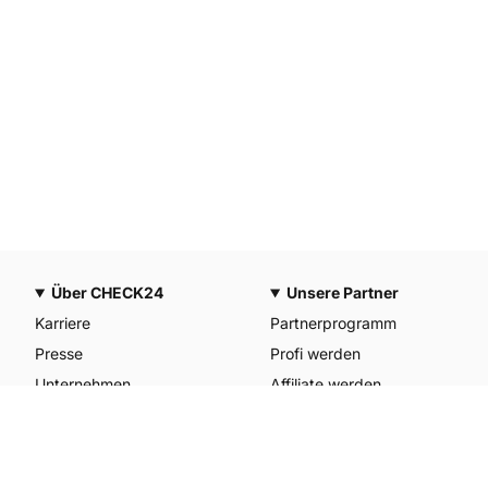
Über CHECK24
Unsere Partner
Karriere
Partnerprogramm
Presse
Profi werden
Unternehmen
Affiliate werden
CHECK24 Österreich
Werkstattpartner werden
CHECK24 Spanien
Unterkunft anmelden