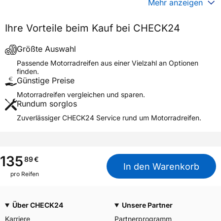
Mehr anzeigen
Generelle Merkmale
Ihre Vorteile beim Kauf bei CHECK24
Fahrzeugtyp
Motorrad
Verwendung
Sommerreifen
Größte Auswahl
Modellname
CUSTOM FORCE
Passende Motorradreifen aus einer Vielzahl an Optionen
finden.
Reifenposition
Rear
Günstige Preise
Motorradtyp
Cruiser
Motorradreifen vergleichen und sparen.
Rundum sorglos
Weitere Eigenschaften
Zuverlässiger CHECK24 Service rund um Motorradreifen.
Schlauchtyp
TL
Zustand
Neureifen
M+S
Nein
135
89
€
In den Warenkorb
Motorrad Kennzeichnung
M/C
pro Reifen
3PMSF / Alpine-Symbol
Nein
Über CHECK24
Unsere Partner
Allgemeine Produktsicherheit (GPSR)
Karriere
Partnerprogramm
YOKOHAMA TWS