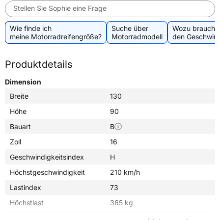
Stellen Sie Sophie eine Frage
Wie finde ich
Suche über
Wozu brauche 
meine Motorradreifengröße?
Motorradmodell
den Geschwind
Produktdetails
Dimension
Breite
130
Höhe
90
Bauart
B
Zoll
16
Geschwindigkeitsindex
H
Höchstgeschwindigkeit
210 km/h
Lastindex
73
Höchstlast
365 kg
Gewicht (in kg)
7,000 kg