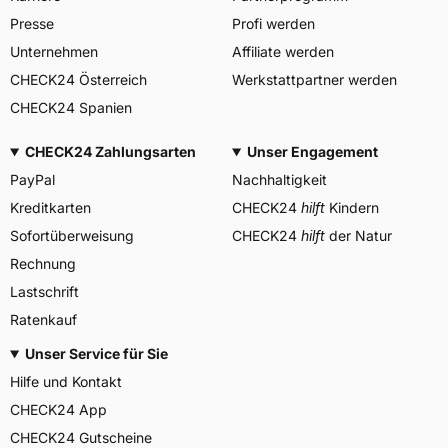
GERMANY GmbH, Erbach
Presse
Profi werden
Herstellerkontakt
Deutschland, info-de@mitas-
tires.com
Unternehmen
Affiliate werden
CHECK24 Österreich
Werkstattpartner werden
CHECK24 Spanien
CHECK24 Zahlungsarten
Unser Engagement
PayPal
Nachhaltigkeit
Kreditkarten
CHECK24
hilft
Kindern
Sofortüberweisung
CHECK24
hilft
der Natur
Rechnung
Lastschrift
Ratenkauf
Unser Service für Sie
Hilfe und Kontakt
CHECK24 App
CHECK24 Gutscheine