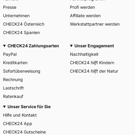
PIRELLI TYRE SPA, Viale
Presse
Profi werden
Piero e Alberto Pirelli 25
20126 Milano Italien,
Unternehmen
Affiliate werden
Herstellerkontakt
www.pirelli.com,
CHECK24 Österreich
Werkstattpartner werden
consumer.support@pirelli.co
m
CHECK24 Spanien
CHECK24 Zahlungsarten
Unser Engagement
PayPal
Nachhaltigkeit
Kreditkarten
CHECK24
hilft
Kindern
Sofortüberweisung
CHECK24
hilft
der Natur
Rechnung
Lastschrift
Ratenkauf
Unser Service für Sie
Hilfe und Kontakt
CHECK24 App
CHECK24 Gutscheine