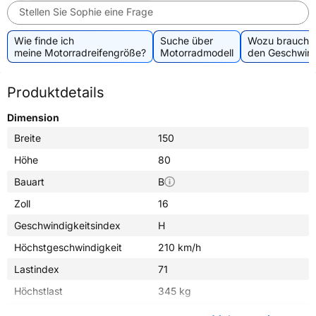
Stellen Sie Sophie eine Frage
Wie finde ich
Suche über
Wozu brauche 
meine Motorradreifengröße?
Motorradmodell
den Geschwind
Produktdetails
Dimension
Breite
150
Höhe
80
Bauart
B
Zoll
16
Geschwindigkeitsindex
H
Höchstgeschwindigkeit
210 km/h
Lastindex
71
Höchstlast
345 kg
Gewicht (in kg)
7,400 kg