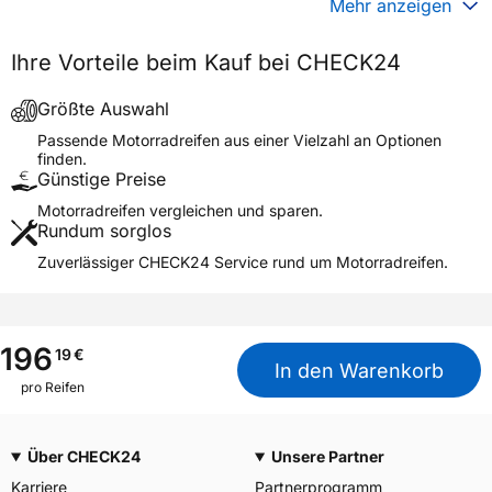
Mehr anzeigen
Generelle Merkmale
Ihre Vorteile beim Kauf bei CHECK24
Fahrzeugtyp
Motorrad
Verwendung
Sommerreifen
Größte Auswahl
DIABLO POWERCRUISER
Passende Motorradreifen aus einer Vielzahl an Optionen
Modellname
FRONT
finden.
Günstige Preise
Reifenposition
Front
Motorradreifen vergleichen und sparen.
Motorradtyp
Cruiser
Rundum sorglos
Zuverlässiger CHECK24 Service rund um Motorradreifen.
Weitere Eigenschaften
Schlauchtyp
TL
Zustand
Neureifen
196
19
€
M+S
Nein
In den Warenkorb
pro Reifen
Motorrad Kennzeichnung
M/C
3PMSF / Alpine-Symbol
Nein
Über CHECK24
Unsere Partner
Allgemeine Produktsicherheit (GPSR)
Karriere
Partnerprogramm