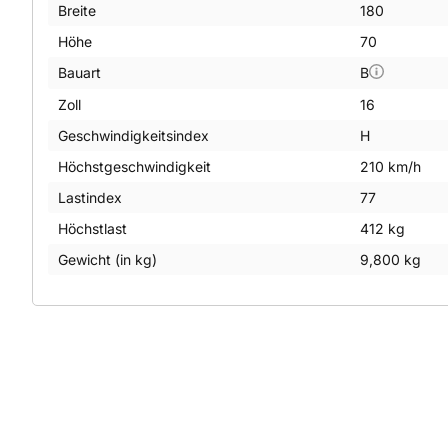
Breite
180
Höhe
70
Bauart
B
Zoll
16
Geschwindigkeitsindex
H
Höchstgeschwindigkeit
210 km/h
Lastindex
77
Höchstlast
412 kg
Gewicht (in kg)
9,800 kg