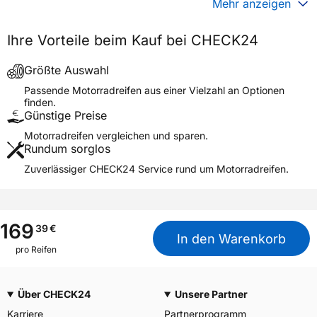
Mehr anzeigen
Generelle Merkmale
Ihre Vorteile beim Kauf bei CHECK24
Fahrzeugtyp
Motorrad
Verwendung
Sommerreifen
Größte Auswahl
Modellname
SR 777
Passende Motorradreifen aus einer Vielzahl an Optionen
finden.
Reifenposition
Rear
Günstige Preise
Motorradtyp
Cruiser
Motorradreifen vergleichen und sparen.
Rundum sorglos
Weitere Eigenschaften
Zuverlässiger CHECK24 Service rund um Motorradreifen.
Schlauchtyp
TL
Zustand
Neureifen
M+S
Nein
169
39
€
In den Warenkorb
Motorrad Kennzeichnung
M/C
pro Reifen
3PMSF / Alpine-Symbol
Nein
Über CHECK24
Unsere Partner
Allgemeine Produktsicherheit (GPSR)
Karriere
Partnerprogramm
MC - Reifenservice Alfred