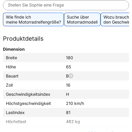
Stellen Sie Sophie eine Frage
Wie finde ich
Suche über
Wozu brauche 
meine Motorradreifengröße?
Motorradmodell
den Geschwind
Produktdetails
Dimension
Breite
180
Höhe
65
Bauart
B
Zoll
16
Geschwindigkeitsindex
H
Höchstgeschwindigkeit
210 km/h
Lastindex
81
Höchstlast
462 kg
Gewicht (in kg)
8,500 kg