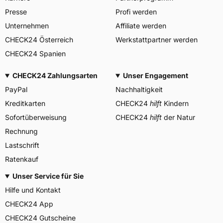
Schenk, Schonungen
Presse
Profi werden
Herstellerkontakt
Deutschland, schenk@mc-
reifen.de, +49 (0) 9721 /
Unternehmen
Affiliate werden
509463
CHECK24 Österreich
Werkstattpartner werden
CHECK24 Spanien
CHECK24 Zahlungsarten
Unser Engagement
PayPal
Nachhaltigkeit
Kreditkarten
CHECK24
hilft
Kindern
Sofortüberweisung
CHECK24
hilft
der Natur
Rechnung
Lastschrift
Ratenkauf
Unser Service für Sie
Hilfe und Kontakt
CHECK24 App
CHECK24 Gutscheine