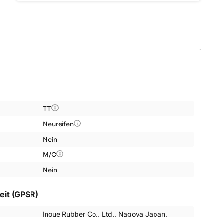
TT
Neureifen
Nein
M/C
Nein
eit (GPSR)
Inoue Rubber Co., Ltd., Nagoya Japan,