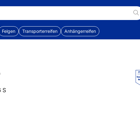
Felgen
Transporterreifen
Anhängerreifen
0
6 S