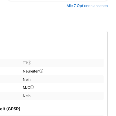
Alle 7 Optionen ansehen
TT
Neureifen
Nein
M/C
Nein
eit (GPSR)