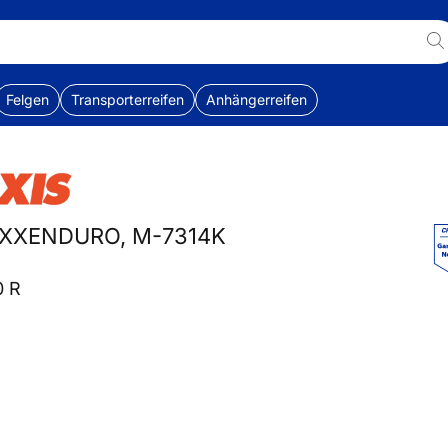
Felgen
Transporterreifen
Anhängerreifen
AXXENDURO, M-7314K
0 R