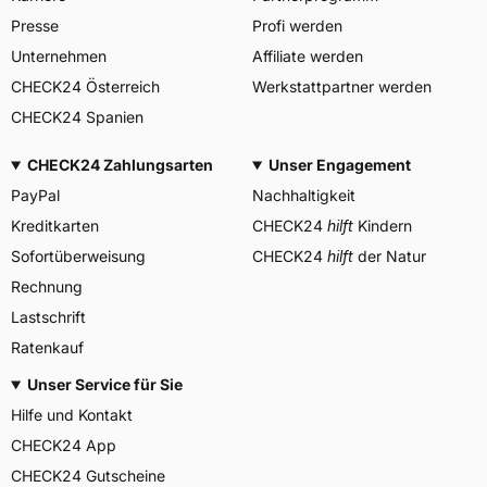
DES PNEUMATIQUES
Presse
Profi werden
MICHELIN, place des
Herstellerkontakt
Carmes-Déchaux 23 63000
Unternehmen
Affiliate werden
Clermont-Ferrand Frankreich,
CHECK24 Österreich
Werkstattpartner werden
contact@tc.michelin.eu
CHECK24 Spanien
CHECK24 Zahlungsarten
Unser Engagement
PayPal
Nachhaltigkeit
Kreditkarten
CHECK24
hilft
Kindern
Sofortüberweisung
CHECK24
hilft
der Natur
Rechnung
Lastschrift
Ratenkauf
Unser Service für Sie
Hilfe und Kontakt
CHECK24 App
CHECK24 Gutscheine