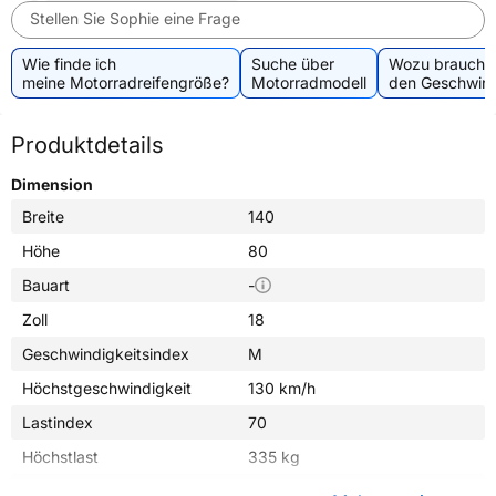
Stellen Sie Sophie eine Frage
Wie finde ich
Suche über
Wozu brauche 
meine Motorradreifengröße?
Motorradmodell
den Geschwind
Produktdetails
Dimension
Breite
140
Höhe
80
Bauart
-
Zoll
18
Geschwindigkeitsindex
M
Höchstgeschwindigkeit
130 km/h
Lastindex
70
Höchstlast
335 kg
Gewicht (in kg)
5,600 kg