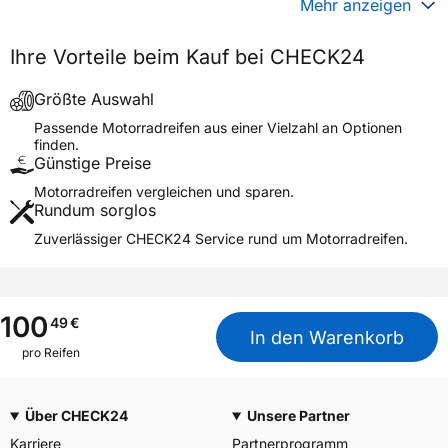
Mehr anzeigen
Generelle Merkmale
Ihre Vorteile beim Kauf bei CHECK24
Fahrzeugtyp
Motorrad
Verwendung
Sommerreifen
Größte Auswahl
Modellname
ENDURO MEDIUM
Passende Motorradreifen aus einer Vielzahl an Optionen
finden.
Reifenposition
Rear
Günstige Preise
Motorradtyp
Enduro
Motorradreifen vergleichen und sparen.
Rundum sorglos
Weitere Eigenschaften
Zuverlässiger CHECK24 Service rund um Motorradreifen.
Schlauchtyp
TT
Zustand
Neureifen
M+S
Nein
100
49
€
In den Warenkorb
Motorrad Kennzeichnung
M/C
pro Reifen
3PMSF / Alpine-Symbol
Nein
Über CHECK24
Unsere Partner
Allgemeine Produktsicherheit (GPSR)
Karriere
Partnerprogramm
MANUFACTURE FRANCAISE