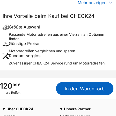
Gewicht (in kg)
5,690 kg
Mehr anzeigen
Generelle Merkmale
Ihre Vorteile beim Kauf bei CHECK24
Fahrzeugtyp
Motorrad
Verwendung
Sommerreifen
Größte Auswahl
Modellname
ENDURO TRAIL+
Passende Motorradreifen aus einer Vielzahl an Optionen
finden.
Reifenposition
Front
Günstige Preise
Motorradtyp
Enduro
Motorradreifen vergleichen und sparen.
Rundum sorglos
Weitere Eigenschaften
Zuverlässiger CHECK24 Service rund um Motorradreifen.
Schlauchtyp
TL/TT
Zustand
Neureifen
M+S
Ja
120
99
€
In den Warenkorb
Motorrad Kennzeichnung
M/C
pro Reifen
3PMSF / Alpine-Symbol
Nein
Über CHECK24
Unsere Partner
Allgemeine Produktsicherheit (GPSR)