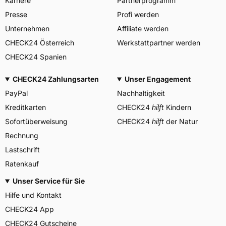
Karriere
Partnerprogramm
YOKOHAMA TWS
GERMANY GmbH, Erbach
Presse
Profi werden
Herstellerkontakt
Deutschland, info-de@mitas-
tires.com
Unternehmen
Affiliate werden
CHECK24 Österreich
Werkstattpartner werden
CHECK24 Spanien
CHECK24 Zahlungsarten
Unser Engagement
PayPal
Nachhaltigkeit
Kreditkarten
CHECK24
hilft
Kindern
Sofortüberweisung
CHECK24
hilft
der Natur
Rechnung
Lastschrift
Ratenkauf
Unser Service für Sie
Hilfe und Kontakt
CHECK24 App
CHECK24 Gutscheine