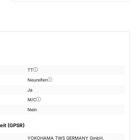
TT
Neureifen
Ja
M/C
Nein
eit (GPSR)
YOKOHAMA TWS GERMANY GmbH,