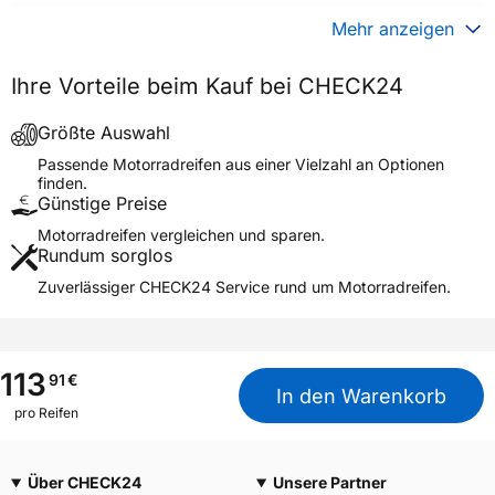
Gewicht (in kg)
5,100 kg
Mehr anzeigen
Generelle Merkmale
Ihre Vorteile beim Kauf bei CHECK24
Fahrzeugtyp
Motorrad
Verwendung
Sommerreifen
Größte Auswahl
TERRA FORCE-EF SUPER
Passende Motorradreifen aus einer Vielzahl an Optionen
Modellname
NHS
finden.
Günstige Preise
Reifenposition
Rear
Motorradreifen vergleichen und sparen.
Motorradtyp
Enduro
Rundum sorglos
Zuverlässiger CHECK24 Service rund um Motorradreifen.
Weitere Eigenschaften
Schlauchtyp
TT
Zustand
Neureifen
113
91
€
M+S
Nein
In den Warenkorb
pro Reifen
Motorrad Kennzeichnung
M/C
3PMSF / Alpine-Symbol
Nein
Über CHECK24
Unsere Partner