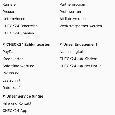
Allgemeine Produktsicherheit (GPSR)
Karriere
Partnerprogramm
YOKOHAMA TWS
Presse
Profi werden
GERMANY GmbH, Erbach
Herstellerkontakt
Deutschland, info-de@mitas-
Unternehmen
Affiliate werden
tires.com
CHECK24 Österreich
Werkstattpartner werden
CHECK24 Spanien
CHECK24 Zahlungsarten
Unser Engagement
PayPal
Nachhaltigkeit
Kreditkarten
CHECK24
hilft
Kindern
Sofortüberweisung
CHECK24
hilft
der Natur
Rechnung
Lastschrift
Ratenkauf
Unser Service für Sie
Hilfe und Kontakt
CHECK24 App