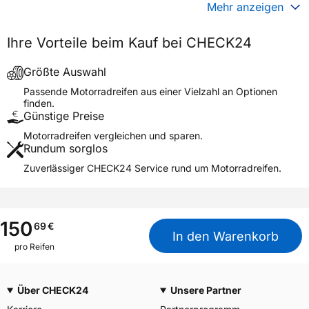
Gewicht (in kg)
7,967 kg
Mehr anzeigen
Generelle Merkmale
Ihre Vorteile beim Kauf bei CHECK24
Fahrzeugtyp
Motorrad
Verwendung
Sommerreifen
Größte Auswahl
Modellname
ENDURO TRAIL+
Passende Motorradreifen aus einer Vielzahl an Optionen
finden.
Reifenposition
Rear
Günstige Preise
Motorradtyp
Enduro
Motorradreifen vergleichen und sparen.
Rundum sorglos
Weitere Eigenschaften
Zuverlässiger CHECK24 Service rund um Motorradreifen.
Schlauchtyp
TL/TT
Zustand
Neureifen
M+S
Ja
150
69
€
In den Warenkorb
Motorrad Kennzeichnung
M/C
pro Reifen
3PMSF / Alpine-Symbol
Nein
Über CHECK24
Unsere Partner
Allgemeine Produktsicherheit (GPSR)