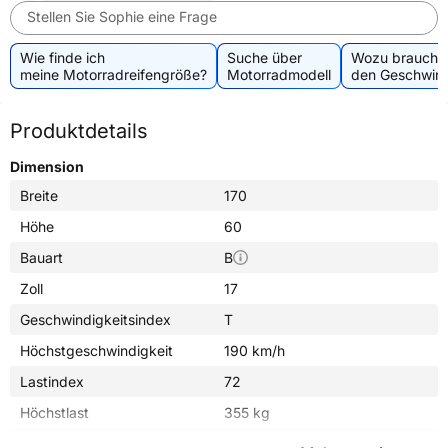
Stellen Sie Sophie eine Frage
Wie finde ich
Suche über
Wozu brauche 
meine Motorradreifengröße?
Motorradmodell
den Geschwind
Produktdetails
Dimension
Breite
170
Höhe
60
Bauart
B
Zoll
17
Geschwindigkeitsindex
T
Höchstgeschwindigkeit
190 km/h
Lastindex
72
Höchstlast
355 kg
Gewicht (in kg)
0,000 kg