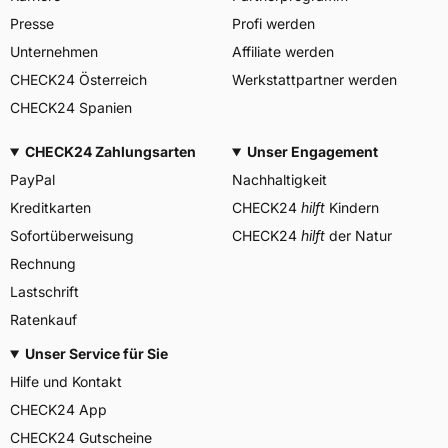
GERMANY GmbH, Erbach
Presse
Profi werden
Herstellerkontakt
Deutschland, info-de@mitas-
tires.com
Unternehmen
Affiliate werden
CHECK24 Österreich
Werkstattpartner werden
CHECK24 Spanien
CHECK24 Zahlungsarten
Unser Engagement
PayPal
Nachhaltigkeit
Kreditkarten
CHECK24
hilft
Kindern
Sofortüberweisung
CHECK24
hilft
der Natur
Rechnung
Lastschrift
Ratenkauf
Unser Service für Sie
Hilfe und Kontakt
CHECK24 App
CHECK24 Gutscheine