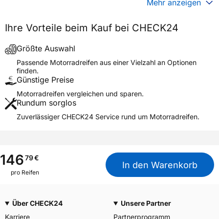
Mehr anzeigen
Generelle Merkmale
Ihre Vorteile beim Kauf bei CHECK24
Fahrzeugtyp
Motorrad
Verwendung
Sommerreifen
Größte Auswahl
Modellname
ENDURO TRAIL XT+
Passende Motorradreifen aus einer Vielzahl an Optionen
finden.
Reifenposition
Rear
Günstige Preise
Motorradtyp
Enduro
Motorradreifen vergleichen und sparen.
Rundum sorglos
Weitere Eigenschaften
Zuverlässiger CHECK24 Service rund um Motorradreifen.
Schlauchtyp
TL/TT
Zustand
Neureifen
M+S
Ja
146
79
€
In den Warenkorb
Motorrad Kennzeichnung
M/C
pro Reifen
3PMSF / Alpine-Symbol
Nein
Über CHECK24
Unsere Partner
Allgemeine Produktsicherheit (GPSR)
Karriere
Partnerprogramm
YOKOHAMA TWS