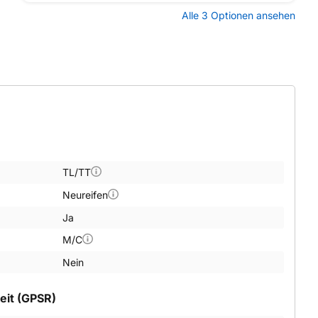
Alle 3 Optionen ansehen
TL/TT
Neureifen
Ja
M/C
Nein
eit (GPSR)