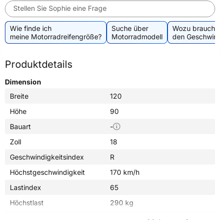
Stellen Sie Sophie eine Frage
Wie finde ich
Suche über
Wozu brauche 
meine Motorradreifengröße?
Motorradmodell
den Geschwind
Produktdetails
Dimension
Breite
120
Höhe
90
Bauart
-
Zoll
18
Geschwindigkeitsindex
R
Höchstgeschwindigkeit
170 km/h
Lastindex
65
Höchstlast
290 kg
Gewicht (in kg)
5,650 kg