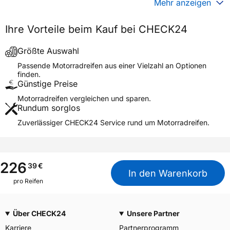
Mehr anzeigen
Generelle Merkmale
Ihre Vorteile beim Kauf bei CHECK24
Fahrzeugtyp
Motorrad
Verwendung
Sommerreifen
Größte Auswahl
Modellname
MT 21 RALLYCROSS REAR
Passende Motorradreifen aus einer Vielzahl an Optionen
finden.
Reifenposition
Rear
Günstige Preise
Motorradtyp
Enduro
Motorradreifen vergleichen und sparen.
Rundum sorglos
Weitere Eigenschaften
Zuverlässiger CHECK24 Service rund um Motorradreifen.
Schlauchtyp
TT
Zustand
Neureifen
M+S
Nein
226
39
€
In den Warenkorb
Motorrad Kennzeichnung
M/C
pro Reifen
3PMSF / Alpine-Symbol
Nein
Über CHECK24
Unsere Partner
Allgemeine Produktsicherheit (GPSR)
Karriere
Partnerprogramm
PIRELLI TYRE SPA, Viale