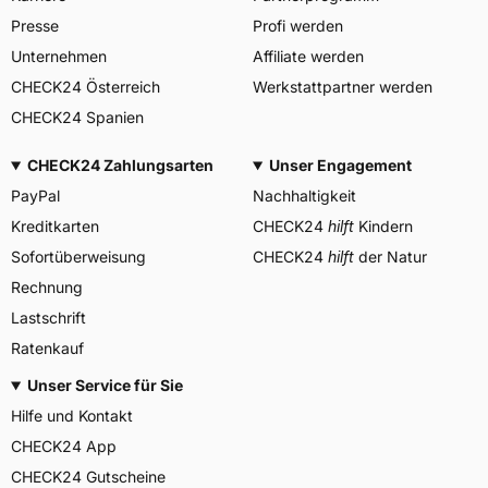
Piero e Alberto Pirelli 25
Presse
Profi werden
20126 Milano Italien,
Herstellerkontakt
www.pirelli.com,
Unternehmen
Affiliate werden
consumer.support@pirelli.co
CHECK24 Österreich
Werkstattpartner werden
m
CHECK24 Spanien
CHECK24 Zahlungsarten
Unser Engagement
PayPal
Nachhaltigkeit
Kreditkarten
CHECK24
hilft
Kindern
Sofortüberweisung
CHECK24
hilft
der Natur
Rechnung
Lastschrift
Ratenkauf
Unser Service für Sie
Hilfe und Kontakt
CHECK24 App
CHECK24 Gutscheine