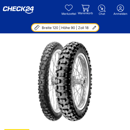
Warenkorb
Merkzettel
Chat
Anmelden
Breite 120 | Höhe 90 | Zoll 18