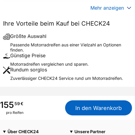
Gewicht (in kg)
4,430 kg
Mehr anzeigen
Generelle Merkmale
Ihre Vorteile beim Kauf bei CHECK24
Fahrzeugtyp
Motorrad
Verwendung
Sommerreifen
Größte Auswahl
SCORPION RALLY STR
Passende Motorradreifen aus einer Vielzahl an Optionen
Modellname
FRONT A
finden.
Günstige Preise
Reifenposition
Front
Motorradreifen vergleichen und sparen.
Motorradtyp
Enduro
Rundum sorglos
Zuverlässiger CHECK24 Service rund um Motorradreifen.
Weitere Eigenschaften
Schlauchtyp
TL
Zustand
Neureifen
155
59
€
M+S
Ja
In den Warenkorb
pro Reifen
Motorrad Kennzeichnung
M/C
3PMSF / Alpine-Symbol
Nein
Über CHECK24
Unsere Partner