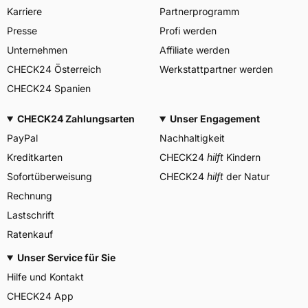
Allgemeine Produktsicherheit (GPSR)
Karriere
Partnerprogramm
PIRELLI TYRE SPA, Viale
Presse
Profi werden
Piero e Alberto Pirelli 25
20126 Milano Italien,
Unternehmen
Affiliate werden
Herstellerkontakt
www.pirelli.com,
CHECK24 Österreich
Werkstattpartner werden
consumer.support@pirelli.co
m
CHECK24 Spanien
CHECK24 Zahlungsarten
Unser Engagement
PayPal
Nachhaltigkeit
Kreditkarten
CHECK24
hilft
Kindern
Sofortüberweisung
CHECK24
hilft
der Natur
Rechnung
Lastschrift
Ratenkauf
Unser Service für Sie
Hilfe und Kontakt
CHECK24 App