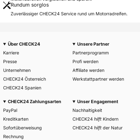
Rundum sorglos
Weitere Eigenschaften
Zuverlässiger CHECK24 Service rund um Motorradreifen.
Schlauchtyp
TL
Zustand
Neureifen
M+S
Nein
Über CHECK24
Unsere Partner
3PMSF / Alpine-Symbol
Nein
Karriere
Partnerprogramm
Allgemeine Produktsicherheit (GPSR)
Presse
Profi werden
The Carlstar Group LLC, 725
Unternehmen
Affiliate werden
Cool Springs Blvd. Suite 500
CHECK24 Österreich
Werkstattpartner werden
Franklin USA, (800) 827-
Herstellerkontakt
1001,
CHECK24 Spanien
www.carlstargroup.com/cont
act-us
CHECK24 Zahlungsarten
Unser Engagement
PayPal
Nachhaltigkeit
Kreditkarten
CHECK24
hilft
Kindern
Sofortüberweisung
CHECK24
hilft
der Natur
Rechnung