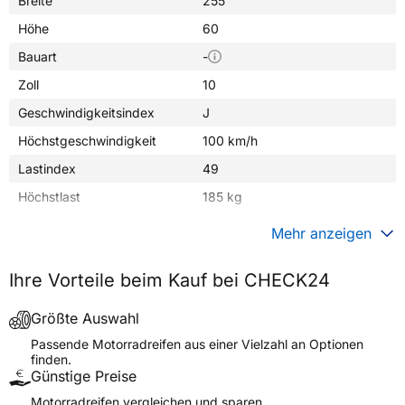
Breite
255
Höhe
60
Bauart
-
Zoll
10
Geschwindigkeitsindex
J
Höchstgeschwindigkeit
100 km/h
Lastindex
49
Höchstlast
185 kg
Gewicht (in kg)
7,000 kg
Mehr anzeigen
Generelle Merkmale
Ihre Vorteile beim Kauf bei CHECK24
Fahrzeugtyp
Motorrad
Verwendung
Sommerreifen
Größte Auswahl
Modellname
TRAIL WOLF
Passende Motorradreifen aus einer Vielzahl an Optionen
finden.
Reifenposition
Front/Rear
Günstige Preise
Motorradtyp
General
Motorradreifen vergleichen und sparen.