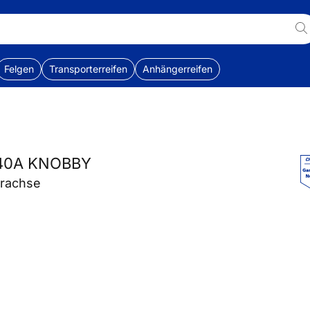
Felgen
Transporterreifen
Anhängerreifen
240A KNOBBY
erachse