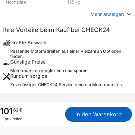
Höchstlast
155 kg
Gewicht (in kg)
10,000 kg
Mehr anzeigen
Generelle Merkmale
Ihre Vorteile beim Kauf bei CHECK24
Fahrzeugtyp
Motorrad
Verwendung
Sommerreifen
Größte Auswahl
Modellname
DI-2025 POWER GRIP
Passende Motorradreifen aus einer Vielzahl an Optionen
finden.
Reifenposition
Front/Rear
Günstige Preise
Motorradtyp
General
Motorradreifen vergleichen und sparen.
Rundum sorglos
Weitere Eigenschaften
Zuverlässiger CHECK24 Service rund um Motorradreifen.
Schlauchtyp
TL
Zustand
Neureifen
M+S
Nein
101
62
€
In den Warenkorb
3PMSF / Alpine-Symbol
Nein
pro Reifen
Allgemeine Produktsicherheit (GPSR)