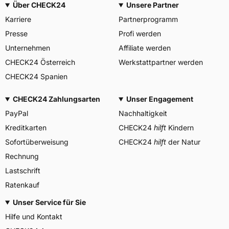
Über CHECK24
Unsere Partner
Hwa Fong Rubber Ind. Co.,
Herstellerkontakt
Ltd. Changhua County
Karriere
Partnerprogramm
Taiwan, info@duro.com.tw
Presse
Profi werden
Unternehmen
Affiliate werden
CHECK24 Österreich
Werkstattpartner werden
CHECK24 Spanien
CHECK24 Zahlungsarten
Unser Engagement
PayPal
Nachhaltigkeit
Kreditkarten
CHECK24
hilft
Kindern
Sofortüberweisung
CHECK24
hilft
der Natur
Rechnung
Lastschrift
Ratenkauf
Unser Service für Sie
Hilfe und Kontakt