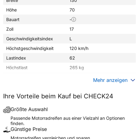
Breite
130
Höhe
70
Bauart
-
Zoll
17
Geschwindigkeitsindex
L
Höchstgeschwindigkeit
120 km/h
Lastindex
62
Höchstlast
265 kg
Gewicht (in kg)
6,000 kg
Mehr anzeigen
Generelle Merkmale
Ihre Vorteile beim Kauf bei CHECK24
Fahrzeugtyp
Motorrad
Verwendung
Winterreifen
Größte Auswahl
Modellname
SN-23 URBAN SNOW
Passende Motorradreifen aus einer Vielzahl an Optionen
finden.
Reifenposition
Rear
Günstige Preise
Motorradtyp
General
Motorradreifen vergleichen und sparen.