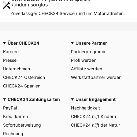
Rundum sorglos
Weitere Eigenschaften
Zuverlässiger CHECK24 Service rund um Motorradreifen.
Schlauchtyp
TL
Zustand
Neureifen
M+S
Ja
Über CHECK24
Unsere Partner
Motorrad Kennzeichnung
M/C
Karriere
Partnerprogramm
3PMSF / Alpine-Symbol
Nein
Presse
Profi werden
Allgemeine Produktsicherheit (GPSR)
Unternehmen
Affiliate werden
CHECK24 Österreich
Inoue Rubber Co., Ltd.,
Werkstattpartner werden
Nagoya Japan,
Herstellerkontakt
CHECK24 Spanien
https://ircmoto.com/pages/c
ontact
CHECK24 Zahlungsarten
Unser Engagement
PayPal
Nachhaltigkeit
Kreditkarten
CHECK24
hilft
Kindern
Sofortüberweisung
CHECK24
hilft
der Natur
Rechnung