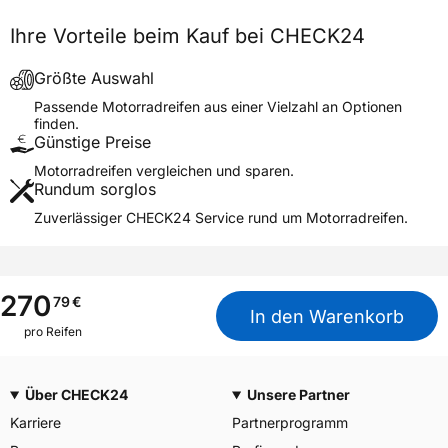
Generelle Merkmale
Ihre Vorteile beim Kauf bei CHECK24
Fahrzeugtyp
Motorrad
Verwendung
Sommerreifen
Größte Auswahl
Modellname
TERRA HOOK
Passende Motorradreifen aus einer Vielzahl an Optionen
finden.
Reifenposition
Front/Rear
Günstige Preise
Motorradtyp
General
Motorradreifen vergleichen und sparen.
Rundum sorglos
Weitere Eigenschaften
Zuverlässiger CHECK24 Service rund um Motorradreifen.
Schlauchtyp
TL
Zustand
Neureifen
M+S
Nein
270
79
€
In den Warenkorb
3PMSF / Alpine-Symbol
Nein
pro Reifen
Allgemeine Produktsicherheit (GPSR)
Über CHECK24
Unsere Partner
The Carlstar Group LLC, 725
Cool Springs Blvd. Suite 500
Karriere
Partnerprogramm
Franklin USA, (800) 827-
Herstellerkontakt
1001,