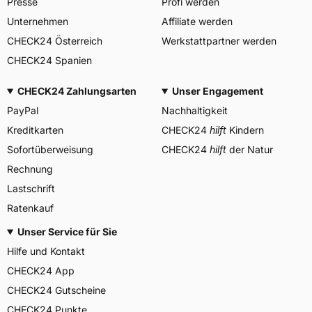
Presse
Profi werden
www.carlstargroup.com/cont
Unternehmen
Affiliate werden
act-us
CHECK24 Österreich
Werkstattpartner werden
CHECK24 Spanien
CHECK24 Zahlungsarten
Unser Engagement
PayPal
Nachhaltigkeit
Kreditkarten
CHECK24
hilft
Kindern
Sofortüberweisung
CHECK24
hilft
der Natur
Rechnung
Lastschrift
Ratenkauf
Unser Service für Sie
Hilfe und Kontakt
CHECK24 App
CHECK24 Gutscheine
CHECK24 Punkte