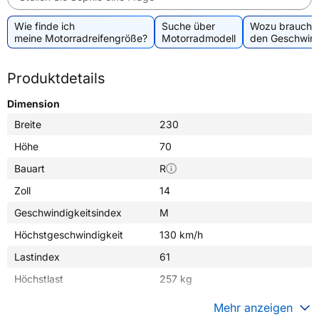
Wie finde ich
Suche über
Wozu brauche 
meine Motorradreifengröße?
Motorradmodell
den Geschwind
Produktdetails
Dimension
Breite
230
Höhe
70
Bauart
R
Zoll
14
Geschwindigkeitsindex
M
Höchstgeschwindigkeit
130 km/h
Lastindex
61
Höchstlast
257 kg
Gewicht (in kg)
14,000 kg
Mehr anzeigen