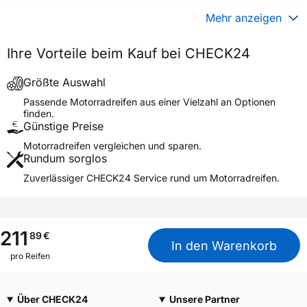
Gewicht (in kg)
16,000 kg
Mehr anzeigen
Generelle Merkmale
Ihre Vorteile beim Kauf bei CHECK24
Fahrzeugtyp
Motorrad
Verwendung
Sommerreifen
Größte Auswahl
Modellname
TERRA HOOK
Passende Motorradreifen aus einer Vielzahl an Optionen
finden.
Reifenposition
Front/Rear
Günstige Preise
Motorradtyp
General
Motorradreifen vergleichen und sparen.
Rundum sorglos
Weitere Eigenschaften
Zuverlässiger CHECK24 Service rund um Motorradreifen.
Schlauchtyp
TL
Zustand
Neureifen
M+S
Nein
211
89
€
In den Warenkorb
3PMSF / Alpine-Symbol
Nein
pro Reifen
Allgemeine Produktsicherheit (GPSR)
Über CHECK24
Unsere Partner
The Carlstar Group LLC, 725