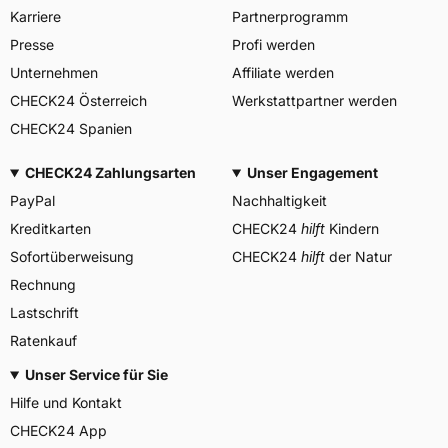
Cool Springs Blvd. Suite 500
Karriere
Partnerprogramm
Franklin USA, (800) 827-
Herstellerkontakt
1001,
Presse
Profi werden
www.carlstargroup.com/cont
Unternehmen
Affiliate werden
act-us
CHECK24 Österreich
Werkstattpartner werden
CHECK24 Spanien
CHECK24 Zahlungsarten
Unser Engagement
PayPal
Nachhaltigkeit
Kreditkarten
CHECK24
hilft
Kindern
Sofortüberweisung
CHECK24
hilft
der Natur
Rechnung
Lastschrift
Ratenkauf
Unser Service für Sie
Hilfe und Kontakt
CHECK24 App