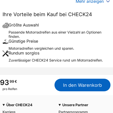
Generelle Merkmale
Mehr anzeigen
Fahrzeugtyp
Motorrad
Ihre Vorteile beim Kauf bei CHECK24
Verwendung
Sommerreifen
Modellname
P 376
Größte Auswahl
Reifenposition
Front/Rear
Passende Motorradreifen aus einer Vielzahl an Optionen
finden.
Motorradtyp
General
Günstige Preise
Motorradreifen vergleichen und sparen.
Weitere Eigenschaften
Rundum sorglos
Schlauchtyp
TL
Zuverlässiger CHECK24 Service rund um Motorradreifen.
Zustand
Neureifen
M+S
Nein
3PMSF / Alpine-Symbol
Nein
93
99
€
In den Warenkorb
pro Reifen
Allgemeine Produktsicherheit (GPSR)
SENTURY TIRE SL,
Thüngersheimer strasse 3
Herstellerkontakt
Über CHECK24
Unsere Partner
90427 Nürnberg, Germany,
ada@ketertyre.com
Karriere
Partnerprogramm