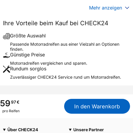
Generelle Merkmale
Mehr anzeigen
Fahrzeugtyp
Motorrad
Ihre Vorteile beim Kauf bei CHECK24
Modellname
K 290 SCORPION
Reifenposition
Front/Rear
Größte Auswahl
Motorradtyp
General
Passende Motorradreifen aus einer Vielzahl an Optionen
finden.
Günstige Preise
Weitere Eigenschaften
Motorradreifen vergleichen und sparen.
Schlauchtyp
TL
Rundum sorglos
Zustand
Neureifen
Zuverlässiger CHECK24 Service rund um Motorradreifen.
M+S
Nein
3PMSF / Alpine-Symbol
Nein
59
97
€
Allgemeine Produktsicherheit (GPSR)
In den Warenkorb
pro Reifen
Kenda Rubber Ind Co Europe
GmbH, Greimelstr 28 83236
Herstellerkontakt
Übersee Deutschland,
f.vandersteege@kendaeurop
Über CHECK24
Unsere Partner
e.com