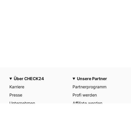
Über CHECK24
Unsere Partner
Karriere
Partnerprogramm
Presse
Profi werden
Unternehmen
Affiliate werden
CHECK24 Österreich
Werkstattpartner werden
CHECK24 Spanien
Unterkunft anmelden