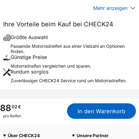
Generelle Merkmale
Mehr anzeigen
Fahrzeugtyp
Motorrad
Ihre Vorteile beim Kauf bei CHECK24
Verwendung
Sommerreifen
Modellname
RAZR MX, M-931
Größte Auswahl
Reifenposition
Front
Passende Motorradreifen aus einer Vielzahl an Optionen
finden.
Motorradtyp
General
Günstige Preise
Motorradreifen vergleichen und sparen.
Weitere Eigenschaften
Rundum sorglos
Schlauchtyp
TL
Zuverlässiger CHECK24 Service rund um Motorradreifen.
Zustand
Neureifen
M+S
Nein
3PMSF / Alpine-Symbol
Nein
88
02
€
In den Warenkorb
pro Reifen
Allgemeine Produktsicherheit (GPSR)
Maxxis Tech Center Europe
B.V., Neutronenlaan 7
Über CHECK24
Unsere Partner
Herstellerkontakt
5405NG Uden Noord