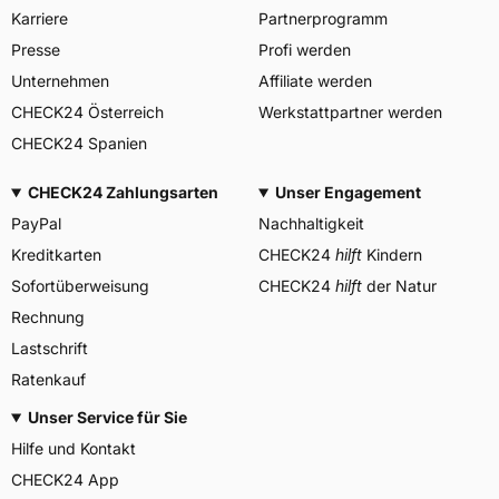
Brabant Niederlande,
Karriere
Partnerprogramm
regulation@maxxistce.nl
Presse
Profi werden
Unternehmen
Affiliate werden
CHECK24 Österreich
Werkstattpartner werden
CHECK24 Spanien
CHECK24 Zahlungsarten
Unser Engagement
PayPal
Nachhaltigkeit
Kreditkarten
CHECK24
hilft
Kindern
Sofortüberweisung
CHECK24
hilft
der Natur
Rechnung
Lastschrift
Ratenkauf
Unser Service für Sie
Hilfe und Kontakt
CHECK24 App