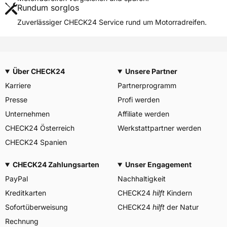
Rundum sorglos
Weitere Eigenschaften
Zuverlässiger CHECK24 Service rund um Motorradreifen.
Schlauchtyp
TT
Zustand
Neureifen
M+S
Nein
Über CHECK24
Unsere Partner
Motorrad Kennzeichnung
M/C
Karriere
Partnerprogramm
3PMSF / Alpine-Symbol
Nein
Presse
Profi werden
Allgemeine Produktsicherheit (GPSR)
Unternehmen
Affiliate werden
CHECK24 Österreich
Mefo Sport GmbH, Röthlein
Werkstattpartner werden
Herstellerkontakt
Deutschland, info@mefo.de,
CHECK24 Spanien
+49(0)9723-9191-0
CHECK24 Zahlungsarten
Unser Engagement
PayPal
Nachhaltigkeit
Kreditkarten
CHECK24
hilft
Kindern
Sofortüberweisung
CHECK24
hilft
der Natur
Rechnung