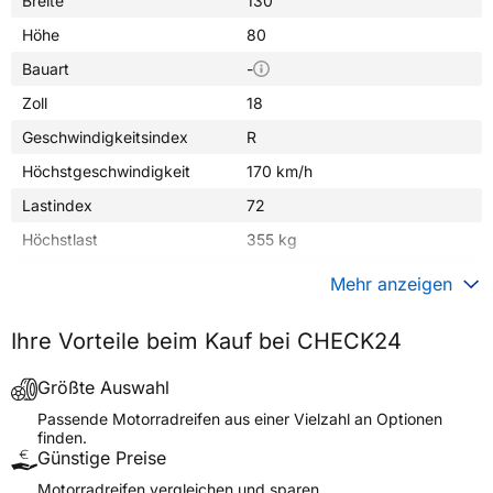
Breite
130
Höhe
80
Bauart
-
Zoll
18
Geschwindigkeitsindex
R
Höchstgeschwindigkeit
170 km/h
Lastindex
72
Höchstlast
355 kg
Gewicht (in kg)
7,000 kg
Mehr anzeigen
Generelle Merkmale
Ihre Vorteile beim Kauf bei CHECK24
Fahrzeugtyp
Motorrad
Verwendung
Sommerreifen
Größte Auswahl
Modellname
MFC-11 STONEMASTER
Passende Motorradreifen aus einer Vielzahl an Optionen
finden.
Reifenposition
Rear
Günstige Preise
Motorradtyp
General
Motorradreifen vergleichen und sparen.