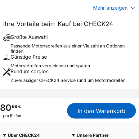
Generelle Merkmale
Mehr anzeigen
Fahrzeugtyp
Motorrad
Ihre Vorteile beim Kauf bei CHECK24
Verwendung
Sommerreifen
MFC-13 STONEMASTER
Größte Auswahl
Modellname
JUNIOR
Passende Motorradreifen aus einer Vielzahl an Optionen
Reifenposition
Front/Rear
finden.
Günstige Preise
Motorradtyp
General
Motorradreifen vergleichen und sparen.
Rundum sorglos
Weitere Eigenschaften
Zuverlässiger CHECK24 Service rund um Motorradreifen.
Schlauchtyp
TT
Zustand
Neureifen
M+S
Nein
80
99
€
Motorrad Kennzeichnung
M/C
In den Warenkorb
pro Reifen
3PMSF / Alpine-Symbol
Nein
Allgemeine Produktsicherheit (GPSR)
Über CHECK24
Unsere Partner