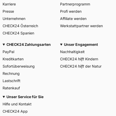
Mefo Sport GmbH, Röthlein
Karriere
Partnerprogramm
Herstellerkontakt
Deutschland, info@mefo.de,
+49(0)9723-9191-0
Presse
Profi werden
Unternehmen
Affiliate werden
CHECK24 Österreich
Werkstattpartner werden
CHECK24 Spanien
CHECK24 Zahlungsarten
Unser Engagement
PayPal
Nachhaltigkeit
Kreditkarten
CHECK24
hilft
Kindern
Sofortüberweisung
CHECK24
hilft
der Natur
Rechnung
Lastschrift
Ratenkauf
Unser Service für Sie
Hilfe und Kontakt
CHECK24 App