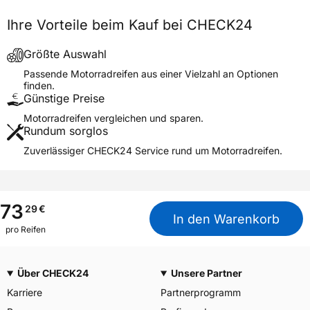
Fahrzeugtyp
Motorrad
Ihre Vorteile beim Kauf bei CHECK24
Verwendung
Sommerreifen
Modellname
A-027
Größte Auswahl
Reifenposition
Front/Rear
Passende Motorradreifen aus einer Vielzahl an Optionen
finden.
Motorradtyp
General
Günstige Preise
Motorradreifen vergleichen und sparen.
Weitere Eigenschaften
Rundum sorglos
Schlauchtyp
TL
Zuverlässiger CHECK24 Service rund um Motorradreifen.
Zustand
Neureifen
M+S
Nein
3PMSF / Alpine-Symbol
Nein
73
29
€
In den Warenkorb
pro Reifen
Allgemeine Produktsicherheit (GPSR)
SunF Tires, Chino USA,
Herstellerkontakt
www.sunf.com/pages/contac
Über CHECK24
Unsere Partner
t-us
Karriere
Partnerprogramm